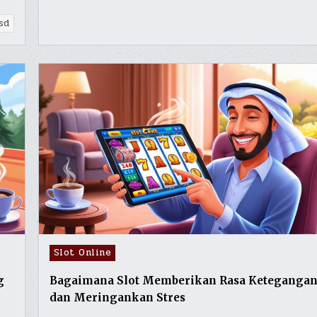
sd
Posted
Slot Online
in
g
Bagaimana Slot Memberikan Rasa Keteganga
dan Meringankan Stres