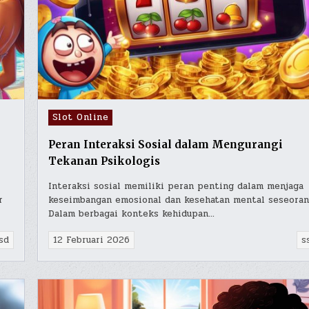
Posted
Slot Online
in
Peran Interaksi Sosial dalam Mengurangi
Tekanan Psikologis
Interaksi sosial memiliki peran penting dalam menjaga
r
keseimbangan emosional dan kesehatan mental seseoran
Dalam berbagai konteks kehidupan…
sd
12 Februari 2026
s