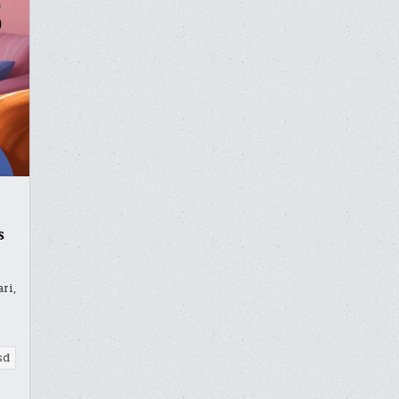
s
ri,
sd