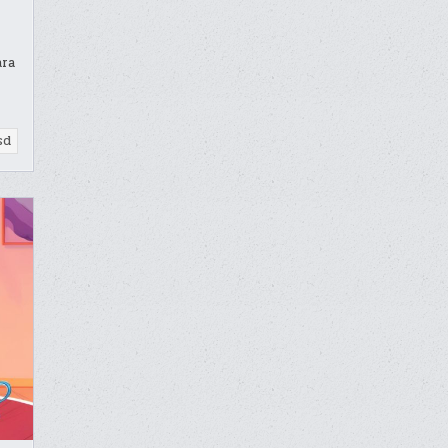
ara
sd