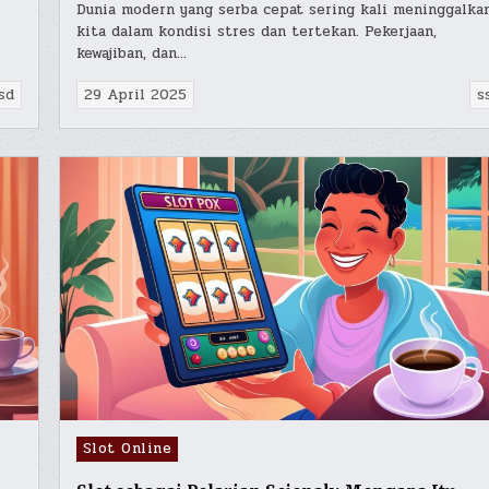
Dunia modern yang serba cepat sering kali meninggalka
kita dalam kondisi stres dan tertekan. Pekerjaan,
kewajiban, dan…
sd
29 April 2025
s
Posted
Slot Online
in