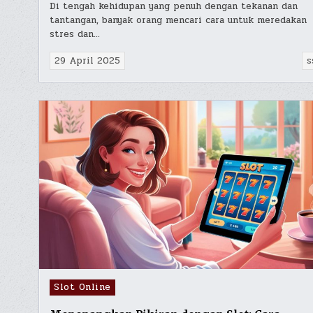
Di tengah kehidupan yang penuh dengan tekanan dan
tantangan, banyak orang mencari cara untuk meredakan
stres dan…
29 April 2025
s
Posted
Slot Online
in