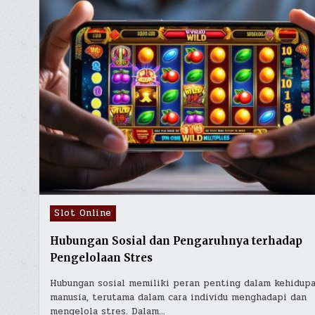
Posted
Slot Online
in
Hubungan Sosial dan Pengaruhnya terhadap
Pengelolaan Stres
Hubungan sosial memiliki peran penting dalam kehidup
manusia, terutama dalam cara individu menghadapi dan
mengelola stres. Dalam…