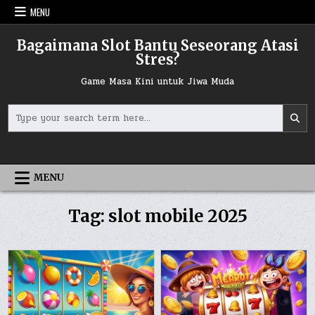
Skip
MENU
to
content
Bagaimana Slot Bantu Seseorang Atasi
Stres?
Game Masa Kini untuk Jiwa Muda
Search
for:
MENU
Tag:
slot mobile 2025