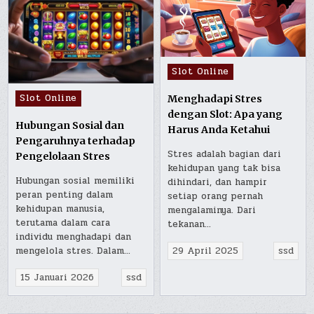
Posted
Slot Online
in
Posted
Slot Online
Menghadapi Stres
in
dengan Slot: Apa yang
Hubungan Sosial dan
Harus Anda Ketahui
Pengaruhnya terhadap
Stres adalah bagian dari
Pengelolaan Stres
kehidupan yang tak bisa
Hubungan sosial memiliki
dihindari, dan hampir
peran penting dalam
setiap orang pernah
kehidupan manusia,
mengalaminya. Dari
terutama dalam cara
tekanan…
individu menghadapi dan
29 April 2025
ssd
mengelola stres. Dalam…
15 Januari 2026
ssd