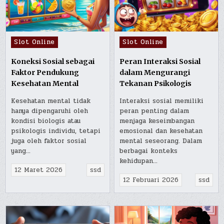
Posted
Posted
Slot Online
Slot Online
in
in
Koneksi Sosial sebagai
Peran Interaksi Sosial
Faktor Pendukung
dalam Mengurangi
Kesehatan Mental
Tekanan Psikologis
Kesehatan mental tidak
Interaksi sosial memiliki
hanya dipengaruhi oleh
peran penting dalam
kondisi biologis atau
menjaga keseimbangan
psikologis individu, tetapi
emosional dan kesehatan
juga oleh faktor sosial
mental seseorang. Dalam
yang…
berbagai konteks
kehidupan…
12 Maret 2026
ssd
12 Februari 2026
ssd