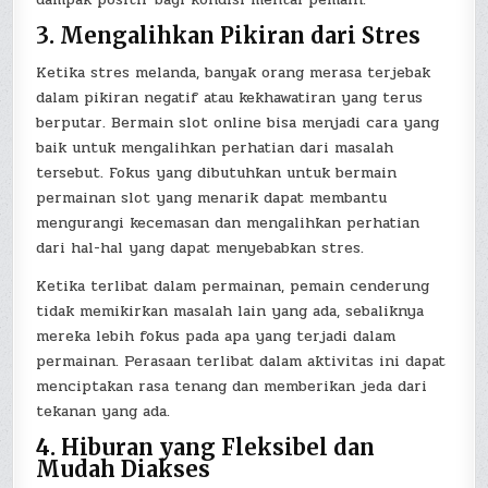
3. Mengalihkan Pikiran dari Stres
Ketika stres melanda, banyak orang merasa terjebak
dalam pikiran negatif atau kekhawatiran yang terus
berputar. Bermain slot online bisa menjadi cara yang
baik untuk mengalihkan perhatian dari masalah
tersebut. Fokus yang dibutuhkan untuk bermain
permainan slot yang menarik dapat membantu
mengurangi kecemasan dan mengalihkan perhatian
dari hal-hal yang dapat menyebabkan stres.
Ketika terlibat dalam permainan, pemain cenderung
tidak memikirkan masalah lain yang ada, sebaliknya
mereka lebih fokus pada apa yang terjadi dalam
permainan. Perasaan terlibat dalam aktivitas ini dapat
menciptakan rasa tenang dan memberikan jeda dari
tekanan yang ada.
4. Hiburan yang Fleksibel dan
Mudah Diakses